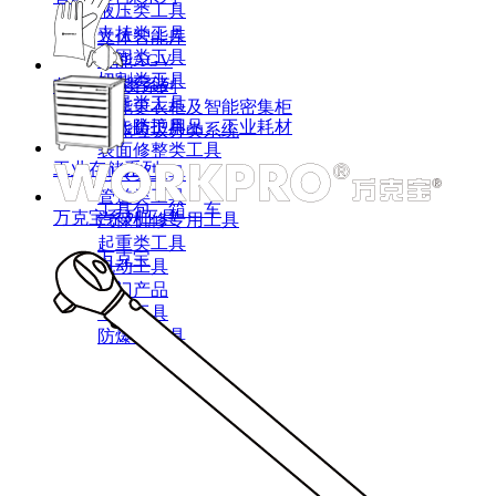
液压类工具
夹持类工具
立体智能库
紧固类工具
智能AGV
切割类工具
智能存储
劳保耗材类系列
测量类工具
智能更衣柜及智能密集柜
敲击类工具
个人防护用品、工业耗材
智能垃圾分类系统
表面修整类工具
工业存储系列
刃具类工具
管道类工具
工具包、箱、车
万克宝系列工具
汽保机修专用工具
起重类工具
万克宝
电动工具
热门产品
气动工具
防爆类工具