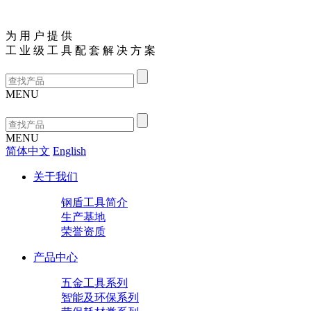
为
用
户
提
供
工
业
级
工
具
配
套
解
决
方
案
MENU
MENU
简体中文
English
关于我们
钢盾工具简介
生产基地
荣誉资质
产品中心
五金工具系列
智能及环保系列