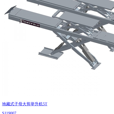
地藏式子母大剪举升机5T
S119007