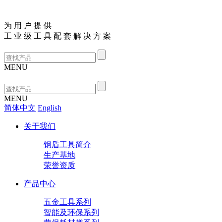
为
用
户
提
供
工
业
级
工
具
配
套
解
决
方
案
MENU
MENU
简体中文
English
关于我们
钢盾工具简介
生产基地
荣誉资质
产品中心
五金工具系列
智能及环保系列