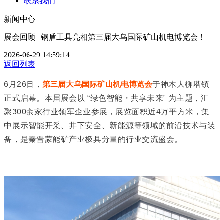
联系我们
新闻中心
展会回顾 | 钢盾工具亮相第三届大乌国际矿山机电博览会！
2026-06-29 14:59:14
返回列表
6月26日，
第三届大乌国际矿山机电博览会
于神木大柳塔镇
正式启幕。本届展会以 “绿色智能・共享未来” 为主题，汇
聚300余家行业领军企业参展，展览面积近4万平方米，集
中展示智能开采、井下安全、新能源等领域的前沿技术与装
备，是秦晋蒙能矿产业极具分量的行业交流盛会。