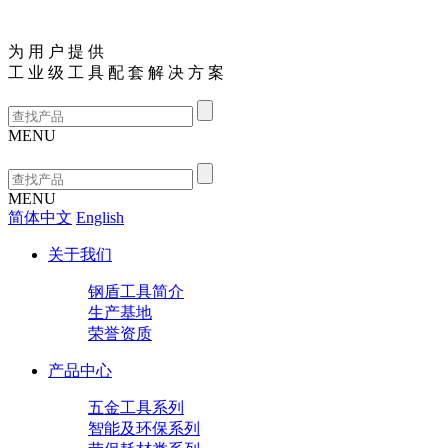
为
用
户
提
供
工
业
级
工
具
配
套
解
决
方
案
MENU
MENU
简体中文
English
关于我们
钢盾工具简介
生产基地
荣誉资质
产品中心
五金工具系列
智能及环保系列