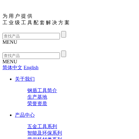
为
用
户
提
供
工
业
级
工
具
配
套
解
决
方
案
MENU
MENU
简体中文
English
关于我们
钢盾工具简介
生产基地
荣誉资质
产品中心
五金工具系列
智能及环保系列