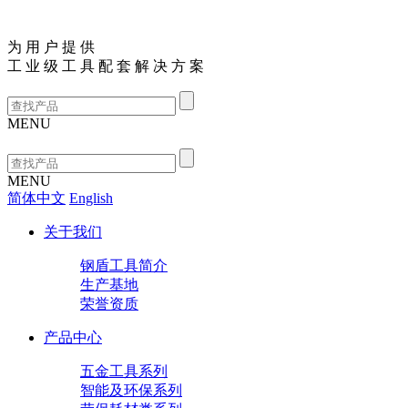
为
用
户
提
供
工
业
级
工
具
配
套
解
决
方
案
MENU
MENU
简体中文
English
关于我们
钢盾工具简介
生产基地
荣誉资质
产品中心
五金工具系列
智能及环保系列