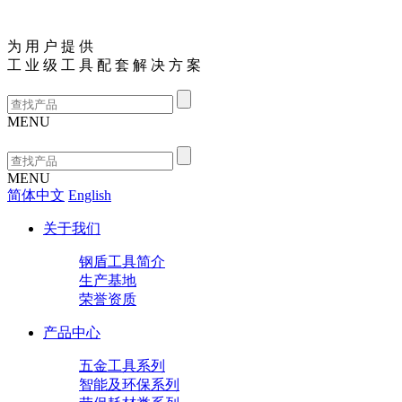
为
用
户
提
供
工
业
级
工
具
配
套
解
决
方
案
MENU
MENU
简体中文
English
关于我们
钢盾工具简介
生产基地
荣誉资质
产品中心
五金工具系列
智能及环保系列