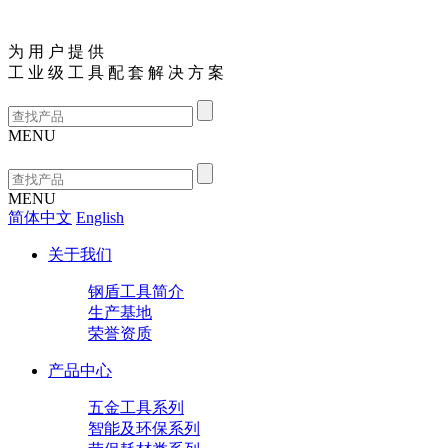
为
用
户
提
供
工
业
级
工
具
配
套
解
决
方
案
MENU
MENU
简体中文
English
关于我们
钢盾工具简介
生产基地
荣誉资质
产品中心
五金工具系列
智能及环保系列