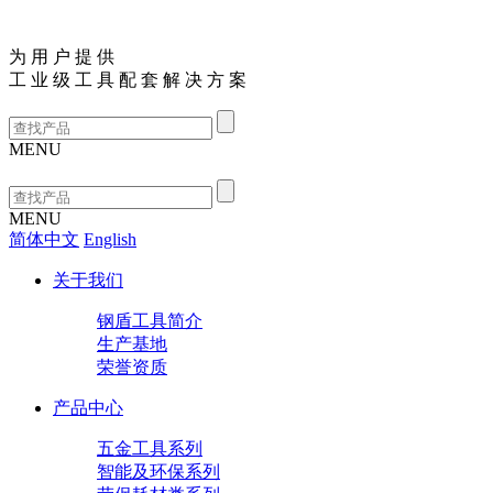
为
用
户
提
供
工
业
级
工
具
配
套
解
决
方
案
MENU
MENU
简体中文
English
关于我们
钢盾工具简介
生产基地
荣誉资质
产品中心
五金工具系列
智能及环保系列