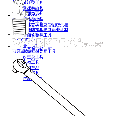
液压类工具
夹持类工具
立体智能库
紧固类工具
智能AGV
切割类工具
智能存储
劳保耗材类系列
测量类工具
智能更衣柜及智能密集柜
敲击类工具
个人防护用品、工业耗材
智能垃圾分类系统
表面修整类工具
工业存储系列
刃具类工具
管道类工具
工具包、箱、车
万克宝系列工具
汽保机修专用工具
起重类工具
万克宝
电动工具
热门产品
气动工具
防爆类工具