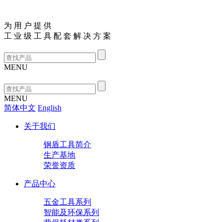
为
用
户
提
供
工
业
级
工
具
配
套
解
决
方
案
MENU
MENU
简体中文
English
关于我们
钢盾工具简介
生产基地
荣誉资质
产品中心
五金工具系列
智能及环保系列