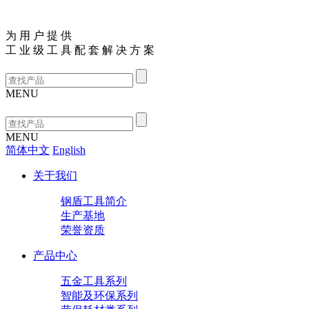
为
用
户
提
供
工
业
级
工
具
配
套
解
决
方
案
MENU
MENU
简体中文
English
关于我们
钢盾工具简介
生产基地
荣誉资质
产品中心
五金工具系列
智能及环保系列