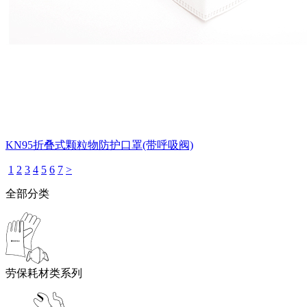
KN95折叠式颗粒物防护口罩(带呼吸阀)
1
2
3
4
5
6
7
>
全部分类
劳保耗材类系列