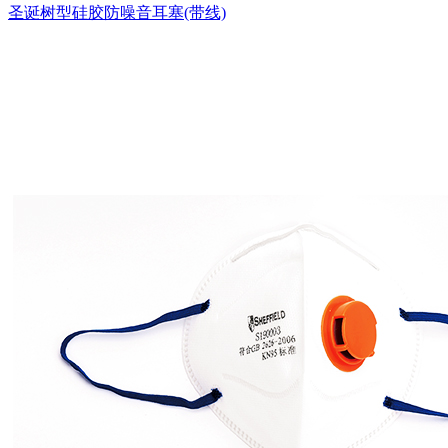
圣诞树型硅胶防噪音耳塞(带线)