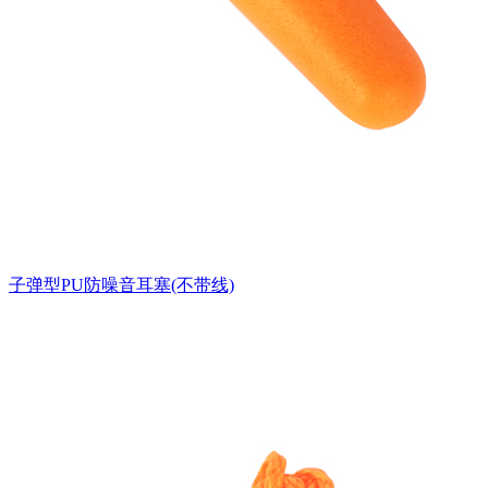
子弹型PU防噪音耳塞(不带线)