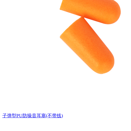
子弹型PU防噪音耳塞(不带线)