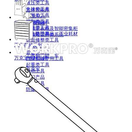
液压类工具
夹持类工具
立体智能库
紧固类工具
智能AGV
切割类工具
智能存储
劳保耗材类系列
测量类工具
智能更衣柜及智能密集柜
敲击类工具
个人防护用品、工业耗材
智能垃圾分类系统
表面修整类工具
工业存储系列
刃具类工具
管道类工具
工具包、箱、车
万克宝系列工具
汽保机修专用工具
起重类工具
万克宝
电动工具
热门产品
气动工具
防爆类工具